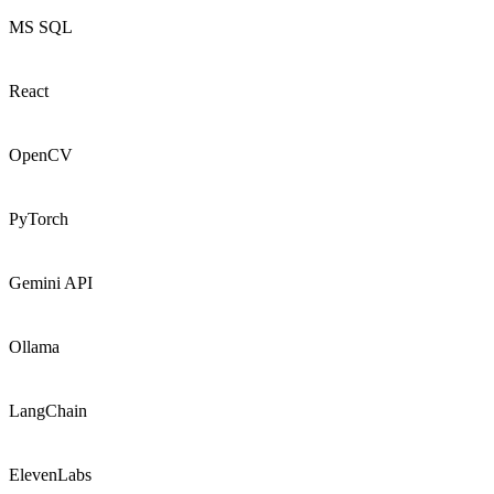
MS SQL
React
OpenCV
PyTorch
Gemini API
Ollama
LangChain
ElevenLabs