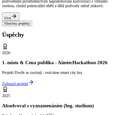
podvodníků prostřednictvím napodobování konverzací s virtuální
osobou, chrání potenciální oběti a dělá podvody méně ziskové.
Více
Všechny projekty
Úspěchy
2026
1. místo & Cena publika - AimtecHackathon 2026
Projekt Dveře se zavírají - real-time smart city hra
Zobrazit projekt
2025
Absolvoval s vyznamenáním (Ing. studium)