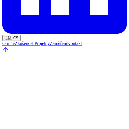
🇨🇿 CS
O mně
Zkušenosti
Projekty
Zaměření
Kontakt