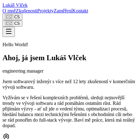
Lukáš Vlček
O mně
Zkušenosti
Projekty
Zaměření
Kontakt
🇨🇿 CS
🇨🇿 CS
Hello World!
Ahoj, já jsem
Lukáš Vlček
engineering manager
Jsem softwarový inženýr s více než 12 lety zkušeností v komerčním
vývoji softwaru.
Vyžívám se v řešení komplexních problémů, sleduji nejnovější
trendy ve vývoji softwaru a rád pomáhám ostatním růst. Rád
přijímám výzvy - ať už jde o vedení týmu, optimalizaci procesů,
hledání balancu mezi technickými řešeními s obchodními cíli nebo
se rád ponořím do full-stack vývoje. Baví mě práce, která má reálný
dopad.