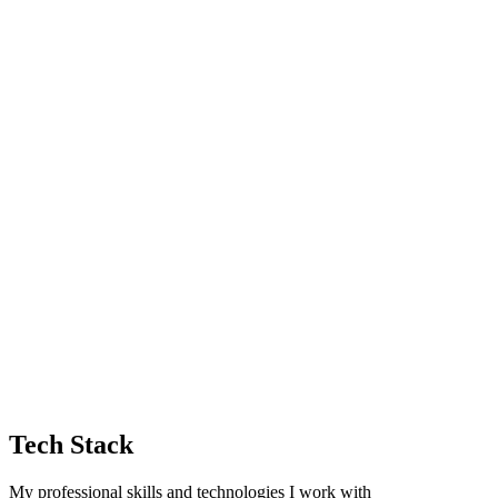
Cloud & infrastruktura
Cloud-native řešení na Azure a Kubernetes a migrace legacy
systémů do škálovatelné a dobře monitorované infrastruktury.
Backend
Vývoj výkonných a spolehlivých backendových systémů a API,
které ustojí reálnou produkční zátěž.
Digitalizace
Zkušenost s převodem manuálních a papírových procesů do
automatizovaných digitálních workflow.
Tech Stack
My professional skills and technologies I work with