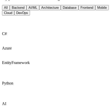
All
Backend
AI/ML
Architecture
Database
Frontend
Mobile
Cloud
DevOps
C#
Azure
EntityFramework
Python
AI