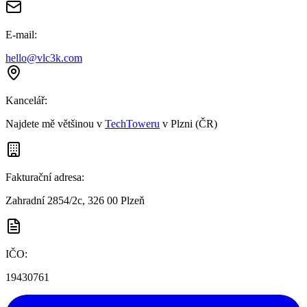
E-mail
:
hello@vlc3k.com
Kancelář
:
Najdete mě většinou v
TechToweru
v Plzni (ČR)
Fakturační adresa
:
Zahradní 2854/2c, 326 00 Plzeň
IČO:
19430761