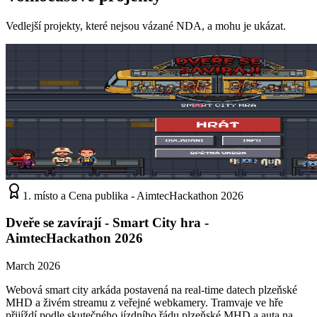
Vedlejší projekty, které nejsou vázané NDA, a mohu je ukázat.
1. místo a Cena publika - AimtecHackathon 2026
Dveře se zavírají - Smart City hra -
AimtecHackathon 2026
March 2026
Webová smart city arkáda postavená na real-time datech plzeňské
MHD a živém streamu z veřejné webkamery. Tramvaje ve hře
přijíždí podle skutečného jízdního řádu plzeňské MHD a auta na